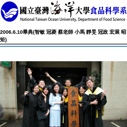
2006.6.10畢典(智敏 冠菱 蔡老師 小馬 靜旻 冠政 宏展 昭
矩)