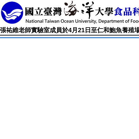
張祐維老師實驗室成員於4月21日至仁和鮑魚養殖