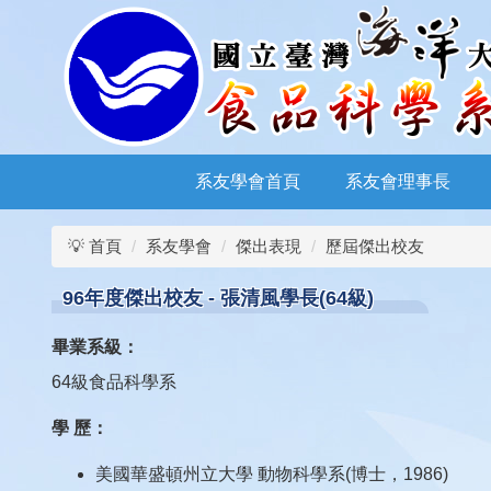
跳
到
主
要
內
容
區
系友學會首頁
系友會理事長
💡 首頁
系友學會
傑出表現
歷屆傑出校友
96年度傑出校友 - 張清風學長(64級)
畢業系級
：
64級食品科學系
學 歷：
美國華盛頓州立大學 動物科學系(博士，1986)