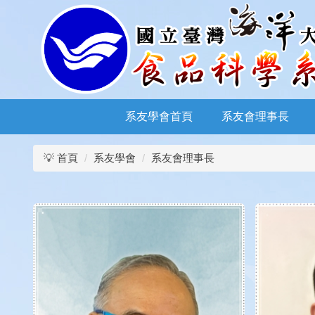
跳
到
主
要
內
容
區
系友學會首頁
系友會理事長
💡 首頁
系友學會
系友會理事長