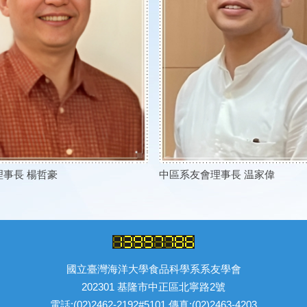
事長 楊哲豪
中區系友會理事長 温家偉
國立臺灣海洋大學食品科學系系友學會
202301 基隆市中正區北寧路2號
電話:(02)2462-2192#5101 傳真:(02)2463-4203