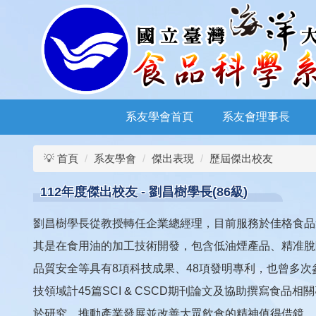
跳
到
主
要
內
容
區
系友學會首頁
系友會理事長
💡 首頁
系友學會
傑出表現
歷屆傑出校友
112年度傑出校友 - 劉昌樹學長(86級)
劉昌樹學長從教授轉任企業總經理，目前服務於佳格食品
其是在食用油的加工技術開發，包含低油煙產品、精准脫
品質安全等具有8項科技成果、48項發明專利，也曾多次
技領域計45篇SCI & CSCD期刊論文及協助撰寫食品
於研究，推動產業發展並改善大眾飲食的精神值得借鏡。