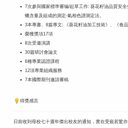
7次參與國家標準審编/起草工作: 葵花籽油品質
蠟含量及組成的測定-氣相色譜測定法。
3本專書、8篇專文: 《葵花籽油加工技術》、《
榮獲獎項17項
8次受邀演講
30篇研討會論文
6種專業認證課程
12項專業組織服務
7本國際期刊邀請審稿
得獎感言
日前收到母校七十週年傑出校友的通知，實在受寵若驚亦