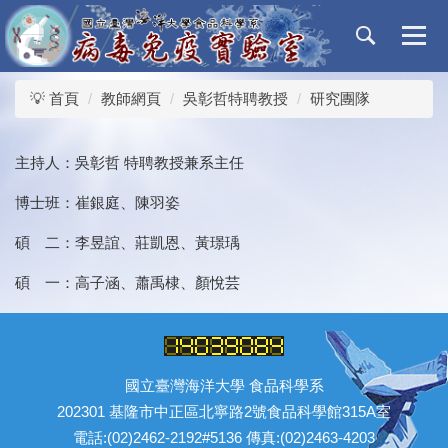
跳
到
主
要
💡 首頁
教師網頁
吳彰哲特聘教授
研究團隊
內
容
區
主持人：吳彰哲 特聘教授兼系主任
博士班：崔銀庭、陳羽姿
碩 二：李昱誼、莊凱恩、黃璟瑀
碩 一：高子涵、蕭禹棣、顏悅芸
國立臺灣海洋大學 食品科學系
202301 基隆市中正區北寧路2號食品科學館315A室
電話:(02)2462-2192#5136 傳真:(02)2463-4203