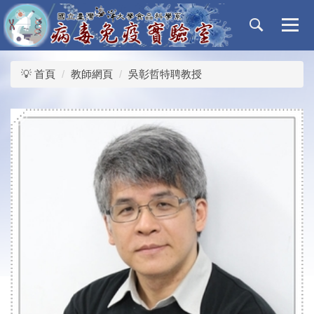
跳
到
主
要
內
💡 首頁
教師網頁
吳彰哲特聘教授
容
區