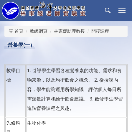
跳
到
主
要
內
💡 首頁
教師網頁
林家媛助理教授
開授課程
容
區
營養學(一)
教學目
1. 引導學生學習各種營養素的功能、需求和食
標
物來源，以及均衡飲食之概念。 2. 從授課內
容，學生能夠運用所學知識，評估個人每日所
需熱量計算和給予飲食建議。 3. 啟發學生學習
進階營養課程之興趣。
先修科
生物化學