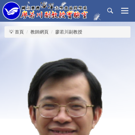
跳
到
主
要
內
💡 首頁
教師網頁
廖若川副教授
容
區