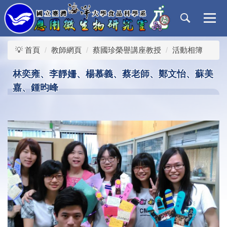
跳
到
主
要
💡 首頁
教師網頁
蔡國珍榮譽講座教授
活動相簿
內
容
林奕雍、李靜姍、楊慕義、蔡老師、鄭文怡、蘇美
區
嘉、鍾昀峰