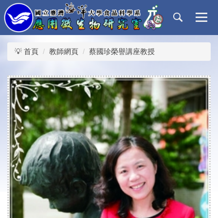
跳
到
主
要
內
💡 首頁
教師網頁
蔡國珍榮譽講座教授
容
區