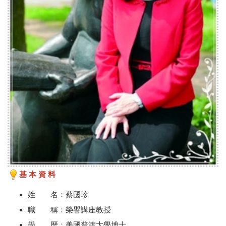
基 本 資 料
姓 名：蔡國珍
職 稱：榮譽講座教授
學 歷：美國普渡大學博士