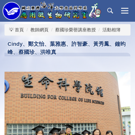
跳
到
主
要
💡 首頁
教師網頁
蔡國珍榮譽講座教授
活動相簿
內
容
Cindy、鄭文怡、葉雅惠、許智豪、黃秀鳳、鐘昀
區
峰、蔡國珍、洪唯真