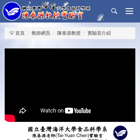
跳
到
主
要
內
💡 首頁
教師網頁
陳泰源教授
實驗室介紹
容
區