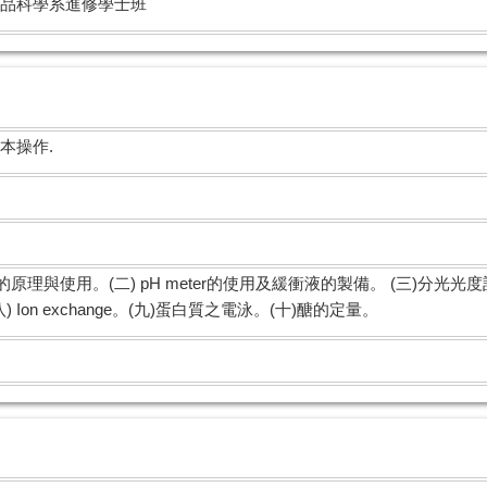
品科學系進修學士班
本操作.
原理與使用。(二) pH meter的使用及緩衝液的製備。 (三)分光光度
on。(八) Ion exchange。(九)蛋白質之電泳。(十)醣的定量。