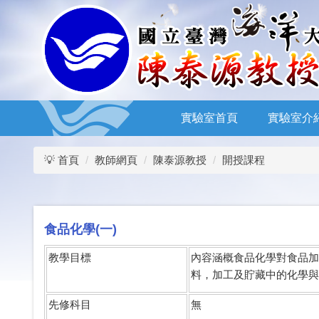
跳
到
主
要
內
容
區
實驗室首頁
實驗室介
💡 首頁
教師網頁
陳泰源教授
開授課程
食品化學(一)
教學目標
內容涵概食品化學對食品加
料，加工及貯藏中的化學與
先修科目
無