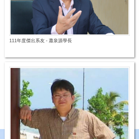
111年度傑出系友 - 蕭泉源學長