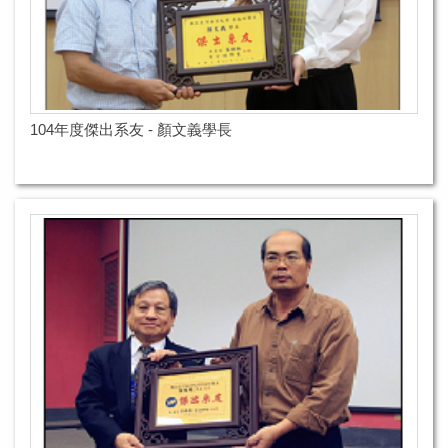
104年度傑出系友 - 顏文義學長