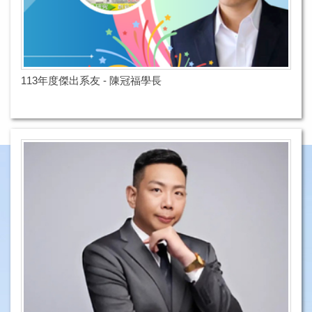
113年度傑出系友 - 陳冠福學長