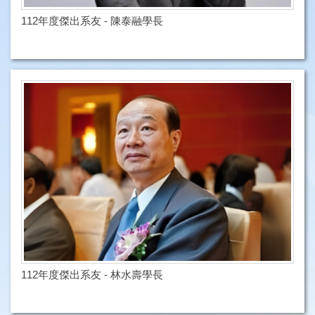
112年度傑出系友 - 陳泰融學長
112年度傑出系友 - 林水壽學長