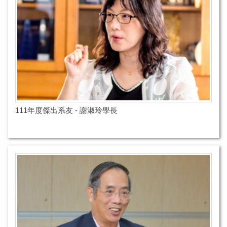
111年度傑出系友 - 謝淑玲學長