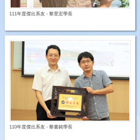
111年度傑出系友 - 黎昱宏學長
110年度傑出系友 - 黎書銘學長