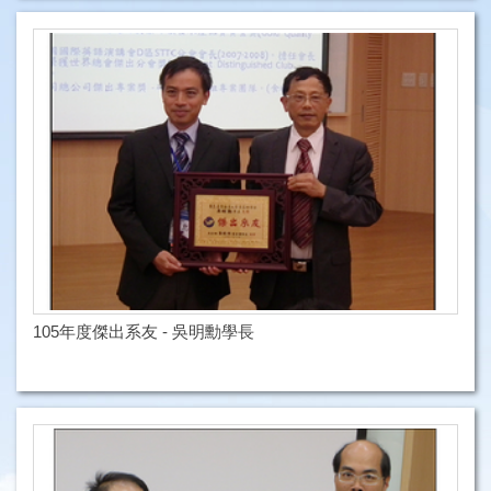
105年度傑出系友 - 吳明勳學長