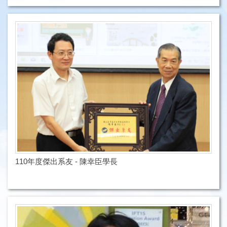
110年度傑出系友 - 陳幸臣學長