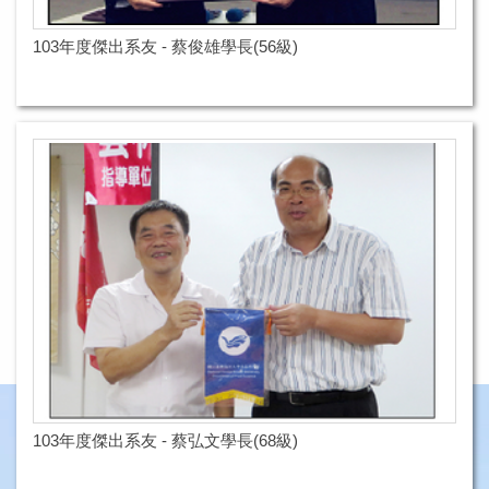
103年度傑出系友 - 蔡俊雄學長(56級)
103年度傑出系友 - 蔡弘文學長(68級)