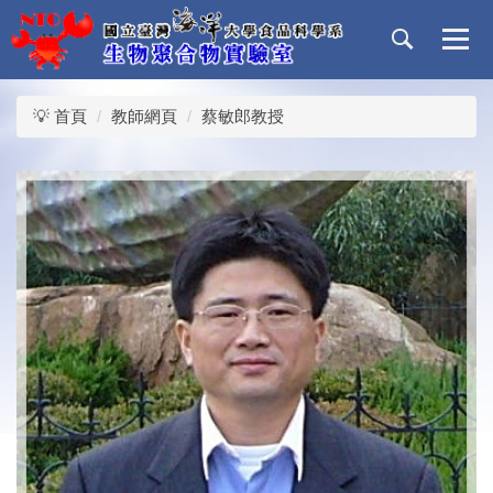
跳
到
主
要
內
💡 首頁
教師網頁
蔡敏郎教授
容
區