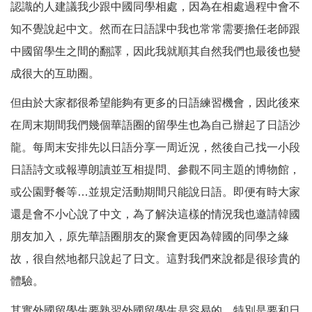
認識的人建議我少跟中國同學相處，因為在相處過程中會不
知不覺說起中文。然而在日語課中我也常常需要擔任老師跟
中國留學生之間的翻譯，因此我就順其自然我們也最後也變
成很大的互助圈。
但由於大家都很希望能夠有更多的日語練習機會，因此後來
在周末期間我們幾個華語圈的留學生也為自己辦起了日語沙
龍。每周末安排先以日語分享一周近況，然後自己找一小段
日語詩文或報導朗讀並互相提問、參觀不同主題的博物館，
或公園野餐等…並規定活動期間只能說日語。即便有時大家
還是會不小心說了中文，為了解決這樣的情況我也邀請韓國
朋友加入，原先華語圈朋友的聚會更因為韓國的同學之緣
故，很自然地都只說起了日文。這對我們來說都是很珍貴的
體驗。
其實外國留學生要熟習外國留學生是容易的，特別是要和日