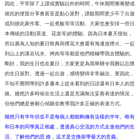
因此，平常除了上課或實驗以外的時間，午休期間漸漸變成
彼此的便當分享會甚至是點心派對，課餘期間更少不了出遊
或到彼此家作客、一起煮飯等等活動。大家也會安排一些日
本傳統的活動(茶道、花道等)的體驗。因為日本夏天很短，
所以廣為人知的夏日祭典與煙花大會還有海邊放煙火、一起
到山上的溪谷玩水、烤肉等等都是他們積極帶我去體驗的。
剛好，我的生日也在夏日，大家更是為我舉辦令我難以忘懷
的生日派對。透過一起出遊，感情變得非常融洽。更因此，
不知不覺間學到許多書本上從未看到的日語還有日本人的思
維。雖然許多時候在生活上還是充滿無法妥善表達的情況，
但他們總是會耐心傾聽並教導我許多正確的表達方式。
雖然只有半年但並不是每個人都能夠擁有這樣的半年。唯有
和日本的同學真正相處，透過真心交流的方式走進他們的生
活、了解他們的思 維，這才是交換留學最大的意義。