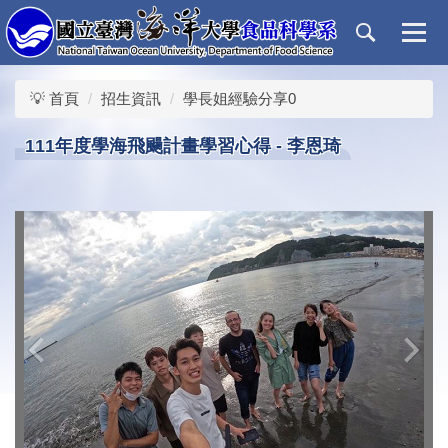
跳
到
主
要
💡 首頁
招生資訊
學長姐經驗分享0
內
容
111年度學海飛颺計畫學習心得 - 李恩琦
區
‹
›