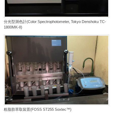
分光型測色計(Color Spectrophotometer, Tokyo Denshoku TC-
1800MK-II)
粗脂肪萃取裝置(FOSS ST255 Soxtec™)