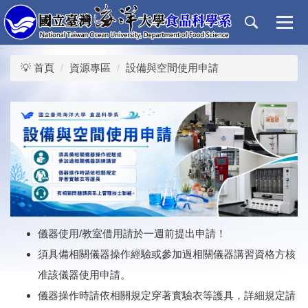
跳
到
主
要
💡 首頁
資源專區
設備與空間使用申請
內
容
區
儀器使用/教室借用請於一週前提出申請！
須具備相關儀器操作經驗或參加過相關儀器講習資格方核
准該儀器使用申請。
儀器操作時請依相關規定穿著實驗衣等護具，詳細規定請