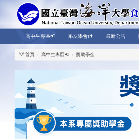
跳
到
主
要
內
高中生專區📢
系友學會👬
最新公告
容
區
💡 首頁
高中生專區📢
獎助學金