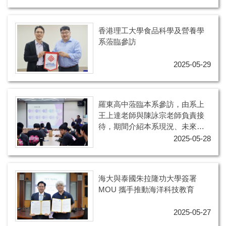
2025), Academic Plaza. June 10-
13, 2025, Tokyo Big Sight, Japan
香港理工大學食品科學及營養學
系蒞臨參訪
2025-05-29
羅東高中蒞臨本系參訪，由系上
王上達老師與陳詠宗老師負責接
待，期間介紹本系現況、未來發
展、畢業出路與招生入學管道，
2025-05-28
並參觀本系北區水產加值打樣中
心
海大與泰國朱拉隆功大學簽署
MOU 攜手推動海洋科技教育
2025-05-27