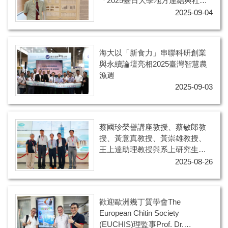
「2025臺日大學地方連結與社會
實踐聯盟首長會議暨國際研討會
2025-09-04
(地方創生與國際連結：邁向永續
的跨境實踐) 」
海大以「新食力」串聯科研創業
與永續論壇亮相2025臺灣智慧農
漁週
2025-09-03
蔡國珍榮譽講座教授、蔡敏郎教
授、黃意真教授、黃崇雄教授、
王上達助理教授與系上研究生受
邀參加 第十四屆亞太幾丁質幾丁
2025-08-26
聚醣會議 (APCCS 2025)
歡迎歐洲幾丁質學會The
European Chitin Society
(EUCHIS)理監事Prof. Dr.