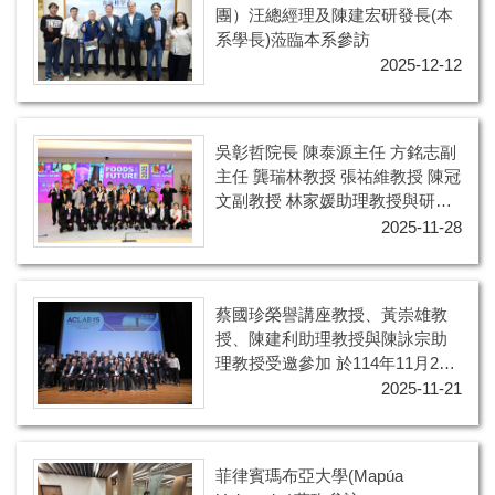
團）汪總經理及陳建宏研發長(本
系學長)蒞臨本系參訪
2025-12-12
吳彰哲院長 陳泰源主任 方銘志副
主任 龔瑞林教授 張祐維教授 陳冠
文副教授 林家媛助理教授與研究
生參加台灣食品科學技術學會第
2025-11-28
55 屆年會暨研討會
蔡國珍榮譽講座教授、黃崇雄教
授、陳建利助理教授與陳詠宗助
理教授受邀參加 於114年11月21
日在台北舉辦之第十五屆亞洲乳
2025-11-21
酸菌研討會(ACLAB-15)
菲律賓瑪布亞大學(Mapúa