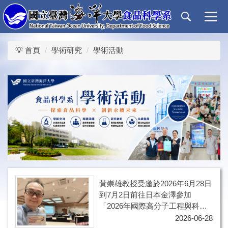
跳
到
主
要
💡 首頁
學術研究
學術活動
內
容
區
黃崇雄教授受邀於2026年6月28日
到7月2日前往日本金澤參加
「2026年國際高分子工程與科學
研討會」
2026-06-28