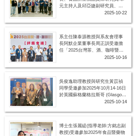
元主持人及邱亞婕副研究員、食
品產業學院陳怡靜副研究員等一
2025-10-22
行人訪視大二 [高齡營養與食品研
發]課程
系主任陳泰源教授與系友會理事
長阿默企業董事長周正訓受邀擔
任「2025台灣茶、酒、咖啡暨伴
手禮評鑑」評審委員
2025-10-16
吳俊逸助理教授與研究生黃苡禎
同學受邀參加2025年10月14-16日
於英國蘇格蘭格拉斯哥 (Glasgow,
United Kingdom) 舉辦之「4th
2025-10-14
Food Chemistry Conference :
Reshaping Global Food
Systems」研討會
博士生張麗緹(指導老師:方銘志副
教授)受邀參加2025年食品暨藥物