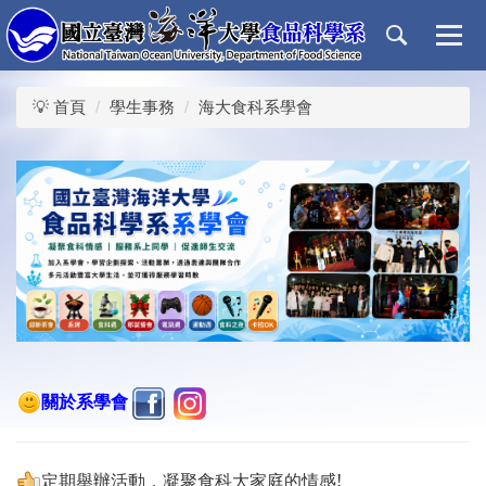
跳
到
主
要
💡 首頁
學生事務
海大食科系學會
內
容
區
關於系學會
定期舉辦活動，凝聚食科大家庭的情感!