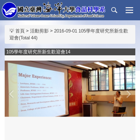
跳
到
主
要
💡 首頁
>
活動剪影
>
2016-09-01 105學年度研究所新生歡
內
迎會(Total 44)
容
區
105學年度研究所新生歡迎會14
‹
›