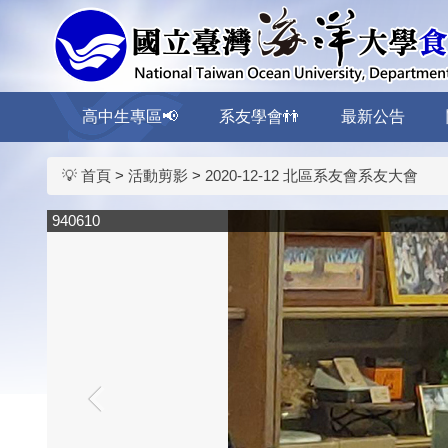
跳
到
主
要
內
高中生專區📢
系友學會👬
最新公告
容
區
💡 首頁
>
活動剪影
>
2020-12-12 北區系友會系友大會
940610
‹