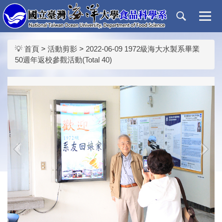
跳
到
主
要
💡 首頁
>
活動剪影
>
2022-06-09 1972級海大水製系畢業
內
50週年返校參觀活動(Total 40)
容
區
‹
›