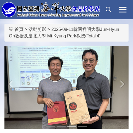
跳
到
主
要
💡 首頁
>
活動剪影
>
2025-08-11韓國祥明大學Jun-Hyun
內
Oh教授及慶北大學 Mi-Kyung Park教授(Total 4)
容
區
‹
›