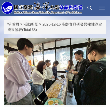
跳
到
主
要
💡 首頁
>
活動剪影
>
2025-12-16 高齡食品研發與物性測定
內
成果發表(Total 38)
容
區
‹
›