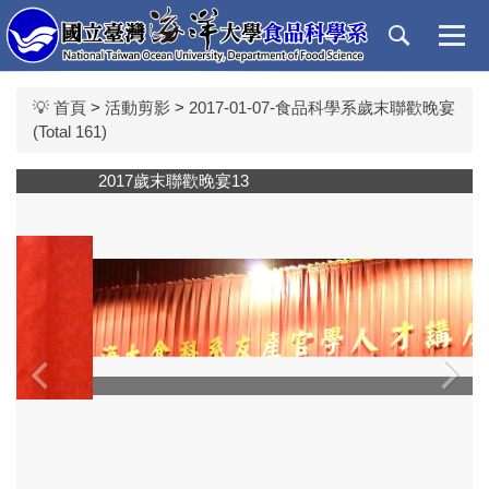
跳
到
主
要
💡 首頁
>
活動剪影
>
2017-01-07-食品科學系歲末聯歡晚宴
內
(Total 161)
容
區
2017歲末聯歡晚宴13
‹
›