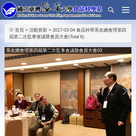
跳
到
主
要
💡 首頁
>
活動剪影
>
2017-03-04 食品科學系友總會理第四
內
屆第二次監事會議暨會員大會(Total 6)
容
區
系友總會理第四屆第二次監事會議暨會員大會03
‹
›