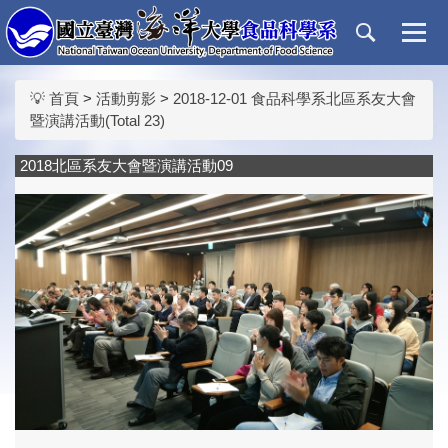
跳
到
主
要
💡 首頁
>
活動剪影
>
2018-12-01 食品科學系北區系友大會
內
暨演講活動(Total 23)
容
區
2018北區系友大會暨演講活動09
‹
›