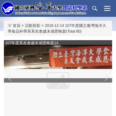
跳
到
主
要
💡 首頁
>
活動剪影
>
2018-12-14 107年度國立臺灣海洋大
內
學食品科學系系友會歲末感恩晚宴(Total 80)
容
區
107年度系友會歲末感恩晚宴14
‹
›