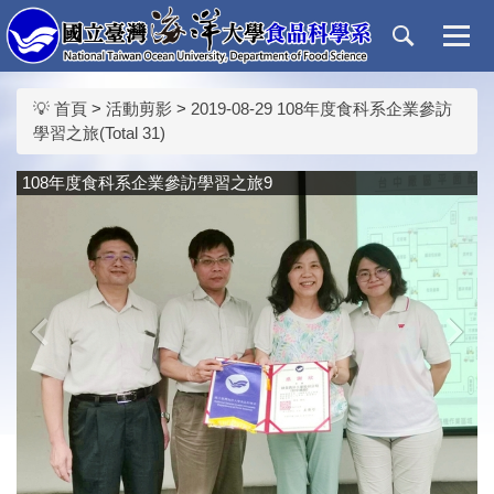
跳
到
主
要
💡 首頁
>
活動剪影
>
2019-08-29 108年度食科系企業參訪
內
學習之旅(Total 31)
容
區
108年度食科系企業參訪學習之旅9
‹
›