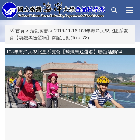
跳
到
主
要
💡 首頁
>
活動剪影
>
2019-11-16 108年海洋大學北區系友
內
會【騎鐵馬送蛋糕】聯誼活動(Total 78)
容
區
108年海洋大學北區系友會【騎鐵馬送蛋糕】聯誼活動14
‹
›