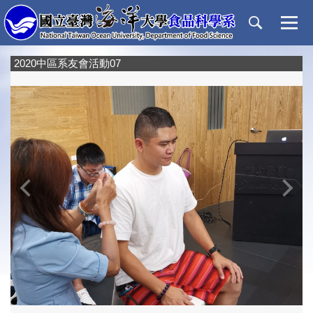
跳
到
主
要
2020中區系友會活動07
內
容
區
‹
›