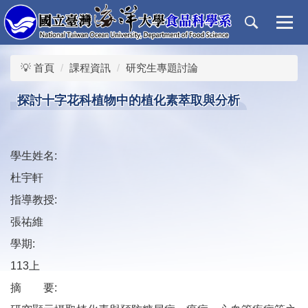
跳
到
主
要
💡 首頁
課程資訊
研究生專題討論
內
容
探討十字花科植物中的植化素萃取與分析
區
學生姓名:
杜宇軒
指導教授:
張祐維
學期:
113上
摘 要: