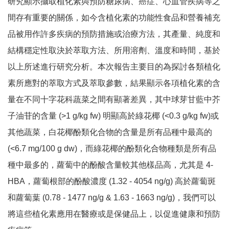
研究顯示攝取植化素與預防糖尿病、癌症、心血管疾病等之
間存有重要的關係，如今含植化素的功能性食品和營養補充
品被用作許多疾病的預防措施或治療方法，其產量、純度和
結構穩定性取決於萃取方法、所用溶劑、溫度和時間，基於
以上所述進行研究分析。本次報告主要目的為探討各類植化
素所應對的萃取方式及萃取參數，結果顯示各項植化素的含
量在不同十字花科蔬菜之間有顯著差異，其中球芽甘藍中芥
子油苷的含量 (>1 g/kg fw) 明顯高於綠花椰 (<0.3 g/kg fw)或
其他蔬菜，白花椰酚類化合物的含量是所有品種中最高的
(<6.7 mg/100 g dw)，而綠花椰的酚類化合物種類是所有品
種中最多的，蘿蔔中的酚酸含量較其他樣品高，尤其是 4-
HBA，蘿蔔根部的酚酸濃度 (1.32 - 4054 ng/g) 高於蘿蔔斑
和蘿蔔葉 (0.78 - 1477 ng/g & 1.63 - 1663 ng/g)，我們可以
將這些植化素應用在醫療或是保健品上，以促進健康和預防