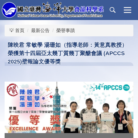
跳
到
主
要
💡 首頁
最新公告
榮譽事蹟
內
容
陳映君 常敏學 湯珊如（指導老師：黃意真教授）
區
榮獲第十四屆亞太幾丁質幾丁聚醣會議 (APCCS
2025)壁報論文優等獎
‹
›