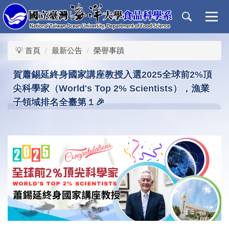
跳
到
主
要
💡 首頁
最新公告
榮譽事蹟
內
容
賀蕭錫延終身國家講座教授入選2025全球前2%頂
區
尖科學家（World's Top 2% Scientists），漁業
子領域排名全臺第１🎉