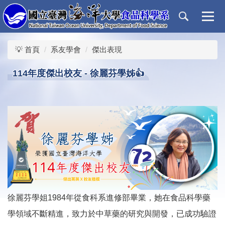
跳
到
主
要
💡 首頁
系友學會
傑出表現
內
容
114年度傑出校友 - 徐麗芬學姊👍
區
徐麗芬學姐1984年從食科系進修部畢業，她在食品科學藥
學領域不斷精進，致力於中草藥的研究與開發，已成功驗證