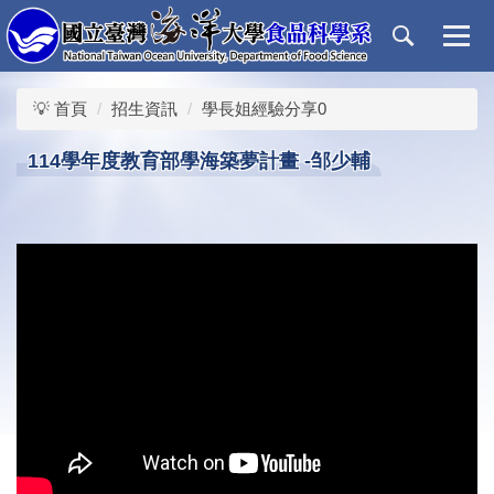
跳
到
主
要
💡 首頁
招生資訊
學長姐經驗分享0
內
容
114學年度教育部學海築夢計畫 -邹少輔
區