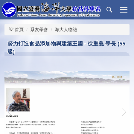
跳
到
主
要
💡 首頁
系友學會
海大人物誌
內
容
努力打造食品添加物與建築王國 - 徐重義 學長 (55
區
級)
‹
›