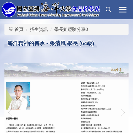
跳
到
主
要
💡 首頁
招生資訊
學長姐經驗分享0
內
容
海洋精神的傳承 - 張清風 學長 (64級)
區
‹
›