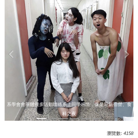
‹
›
系學會會舉辦很多活動聯絡系上同學感情，像是迎新宿營、食
科之夜
瀏覽數:
4158