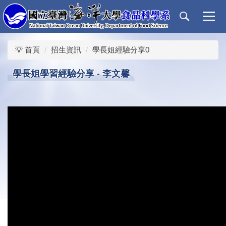
跳
到
主
要
💡 首頁
招生資訊
學長姐經驗分享0
內
容
學長姐學習經驗分享 - 李文馨
區