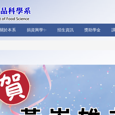
關於本系
捐資興學✨
招生資訊
獎助學金