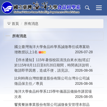
跳
到
主
要
💡 首頁
所有消息
內
容
區
所有消息
國立臺灣海洋大學食品科學系誠徵專任或專案助
理教授以上1名
2026-07-28
【停⽔通知】115年暑假校區清洗⾃來⽔池(塔)訂
於115年8⽉11⽇⾄8⽉20⽇期間，時間表詳說明，
敬請即早因應，造成不便，請⾒諒。
2026-08-06
比利時商台灣焙樂道股份有限公司台灣分公司誠
徵品保主任／專員
2026-08-06
海洋大學食品科學系115學年儀器設備操作講習場
次表
2026-08-05
饗賓餐旅事業股份有限公司誠徵食安管理本部品