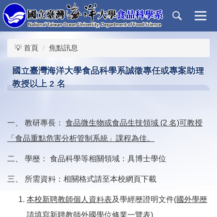
跳
到
主
要
💡 首頁
焦點訊息
內
容
國立臺灣海洋大學食品科學系誠徵專任或專案助理
區
教授以上 2 名
一、 教研專長：
食品微生物或食品生技領域 (2 名)可教授
「食品重點危害分析管制系統」課程為佳。
二、 學歷： 食品科學等相關領域：具博士學位
三、 所需資料：相關格式請至本校網頁下載
本校新聘教師個人資料表
及學經歷證明文件
(國外學歷
請填寫新聘教師外國學位修業一覽表)