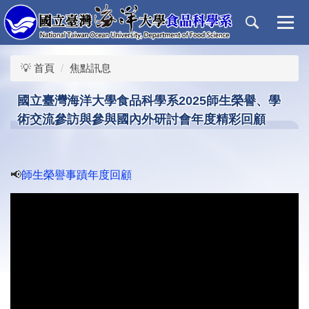
跳
到
主
要
💡 首頁
焦點訊息
內
容
國立臺灣海洋大學食品科學系2025師生榮譽、學
區
術交流參訪與參與國內外研討會年度精彩回顧
📢
師生榮譽事蹟年度回顧