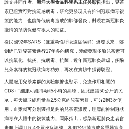
論文共同作者、
海洋大學食品科學系主任吳彰哲
指出，兒茶
素已證實可對抗流感病毒，研究更發現具有抑制冠狀病毒複
製的能力，也能降低病毒造成的肺部發炎，對現在新冠肺炎
疫情的預防保健有很大的助益。
從民國92年SARS（嚴重急性呼吸道症候群）爆發以來，鄭
劍廷已對兒茶素進行17年多的研究，陸續發現多酚兒茶素可
以抗氧化、抗炎、抗病毒、抗菌，近年新冠肺炎肆虐，多酚
兒茶素群的抗冠狀病毒功效，再次在實驗中獲得驗證。
人體服用兒茶素群的實驗數據也顯示，免疫作用相關的
CD8+ T細胞可維持4到5小時的高峰，因此建議50公斤的民
眾，每天攝取總劑量為2.5公克的兒茶素群，可分2到3次使
用，血漿就可分別獲得足夠的兒茶素濃度，理應能抑制冠狀
病毒在人體中的複製能力。團隊指出，感染新冠肺炎患者會
走向上調TLR-4介質炎症訊號，相似於細菌造成多重器官衰