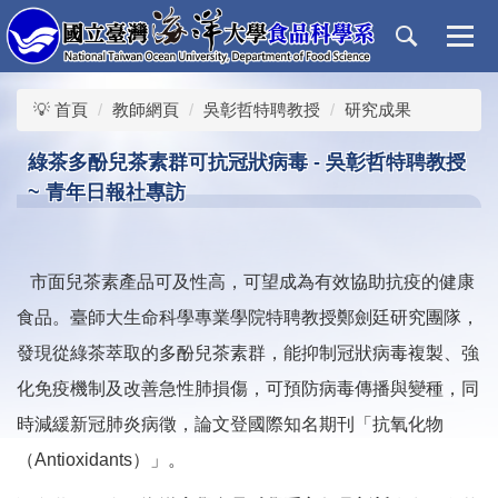
跳
到
主
要
💡 首頁
教師網頁
吳彰哲特聘教授
研究成果
內
容
綠茶多酚兒茶素群可抗冠狀病毒 - 吳彰哲特聘教授
區
~ 青年日報社專訪
市面兒茶素產品可及性高，可望成為有效協助抗疫的健康
食品。臺師大生命科學專業學院特聘教授鄭劍廷研究團隊，
發現從綠茶萃取的多酚兒茶素群，能抑制冠狀病毒複製、強
化免疫機制及改善急性肺損傷，可預防病毒傳播與變種，同
時減緩新冠肺炎病徵，論文登國際知名期刊「抗氧化物
（Antioxidants）」。