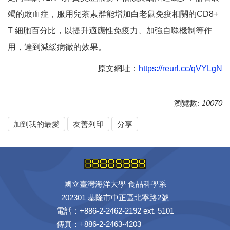
竭的敗血症，服用兒茶素群能增加白老鼠免疫相關的CD8+
T 細胞百分比，以提升適應性免疫力、加強自噬機制等作
用，達到減緩病徵的效果。
原文網址：
https://reurl.cc/qVYLgN
瀏覽數:
10070
加到我的最愛
友善列印
分享
國立臺灣海洋大學 食品科學系
202301 基隆市中正區北寧路2號
電話：+886-2-2462-2192 ext. 5101
傳真：+886-2-2463-4203