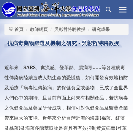
跳
到
主
要
💡 首頁
教師網頁
吳彰哲特聘教授
研究成果
內
容
抗病毒藥物篩選及機制之研究 - 吳彰哲特聘教授
區
近年來，
SARS
、禽流感、登革熱、腸病毒
……
等各種病毒
性傳染病陸續造成人類生命的恐慌後，如何開發有效地預防
及治療「病毒性傳染病」的保健食品或藥物，已成了全世界
人們心中的期待。且目前市面上尚未有相關產品，若抗病毒
之保健食品及藥品研發成功，相信可對保健食品及醫藥產業
帶來巨大的市場。近年來分析台灣近海的海藻
(
褐藻、紅藻
及綠藻
)
及海藻多醣萃取物是否具有有效抑制黃質病毒
(
登革