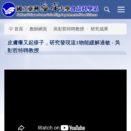
跳
到
主
要
💡 首頁
教師網頁
吳彰哲特聘教授
研究成果
內
容
皮膚癢又起疹子，研究發現這1物能緩解過敏 - 吳
區
彰哲特聘教授