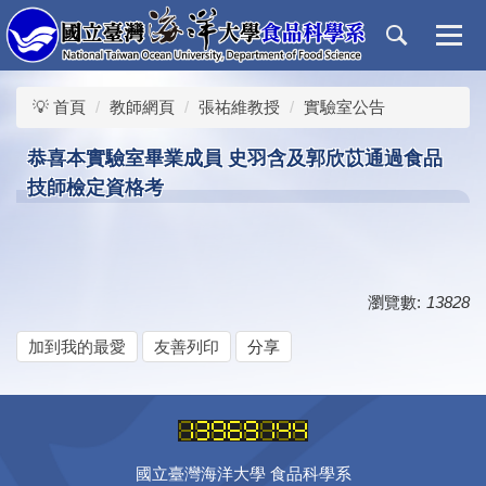
跳
到
主
要
💡 首頁
教師網頁
張祐維教授
實驗室公告
內
容
恭喜本實驗室畢業成員 史羽含及郭欣苡通過食品
區
技師檢定資格考
瀏覽數:
13828
加到我的最愛
友善列印
分享
國立臺灣海洋大學 食品科學系