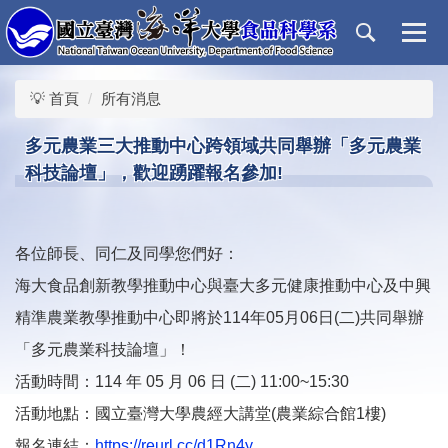
跳
到
主
要
💡 首頁
所有消息
內
容
多元農業三大推動中心跨領域共同舉辦「多元農業
區
科技論壇」，歡迎踴躍報名參加!
各位師長、同仁及同學您們好：
海大食品創新教學推動中心與臺大多元健康推動中心及中興
精準農業教學推動中心即將於114年05月06日(二)共同舉辦
「多元農業科技論壇」！
活動時間：114 年 05 月 06 日 (二) 11:00~15:30
活動地點：國立臺灣大學農經大講堂(農業綜合館1樓)
報名連結：
https://reurl.cc/d1Rn4y